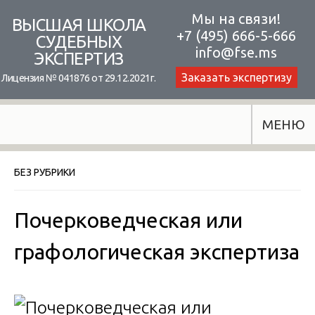
Skip
Мы на связи!
ВЫСШАЯ ШКОЛА
+7 (495) 666-5-666
to
СУДЕБНЫХ
info@fse.ms
ЭКСПЕРТИЗ
content
Заказать экспертизу
Лицензия № 041876 от 29.12.2021г.
МЕНЮ
БЕЗ РУБРИКИ
Почерковедческая или
графологическая экспертиза