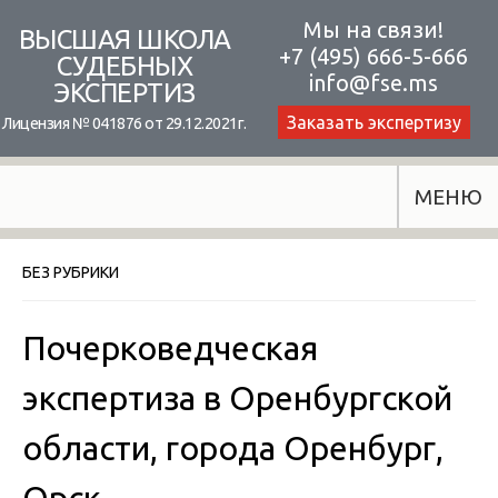
Skip
Мы на связи!
ВЫСШАЯ ШКОЛА
+7 (495) 666-5-666
to
СУДЕБНЫХ
info@fse.ms
ЭКСПЕРТИЗ
content
Заказать экспертизу
Лицензия № 041876 от 29.12.2021г.
МЕНЮ
БЕЗ РУБРИКИ
Почерковедческая
экспертиза в Оренбургской
области, города Оренбург,