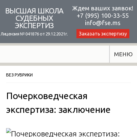
Skip
Ждем ваших заявок!
ВЫСШАЯ ШКОЛА
+7 (995) 100-33-55
to
СУДЕБНЫХ
info@fse.ms
ЭКСПЕРТИЗ
content
Заказать экспертизу
Лицензия № 041876 от 29.12.2021г.
МЕНЮ
БЕЗ РУБРИКИ
Почерковедческая
экспертиза: заключение