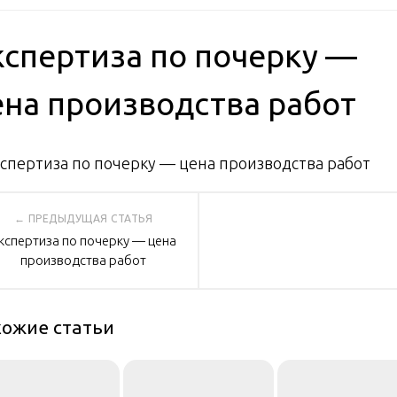
кспертиза по почерку —
ена производства работ
вигация
кспертиза по почерку — цена
производства работ
писям
ожие статьи