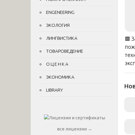
ENGENEERING
ЭКОЛОГИЯ
ЛИНГВИСТИКА
🟥 
пож
ТОВАРОВЕДЕНИЕ
тех
экс
О Ц Е Н К А
ЭКОНОМИКА
Нов
LIBRARY
все лицензии →