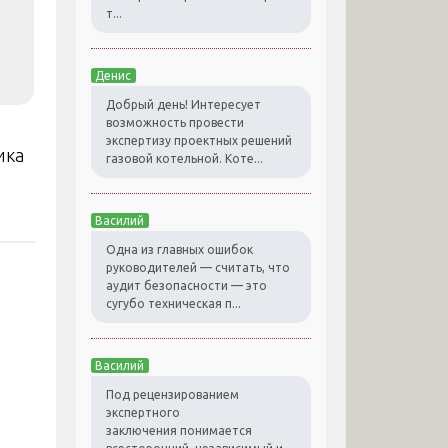
т...
Денис
Добрый день! Интересует
возможность провести
экспертизу проектных решений
ика
газовой котельной. Коте...
Василий
Одна из главных ошибок
руководителей — считать, что
аудит безопасности — это
сугубо техническая п...
Василий
Под рецензированием
экспертного
заключения понимается