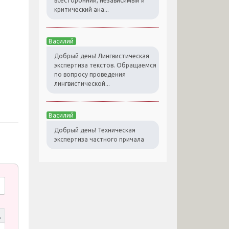
всесторонний, независимый и
критический ана...
Василий
Добрый день! Лингвистическая
экспертиза текстов. Обращаемся
по вопросу проведения
лингвистической...
Василий
Добрый день! Техническая
экспертиза частного причала
д