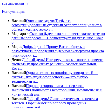
все лицензии →
Консультация
Василий
Описание задачи:Требуется
сертифицированный судебный эксперт / специалист в
области компьютерно-т...
Маргарита
Сколько будет стоить провести экспертизу по
данным вопросам. 1. Соответствует ли указанное ниже
о...
Мария
Добрый день! Прошу Вас сообщить о
возможности проведения судебной экспертизы проекта
планировки т...
Денис
Добрый день! Интересует возможность провести
экспертизу проектных решений газовой котельной.
Коте...
Василий
Одна из главных ошибок руководителей —
считать, что аудит безопасности — это сугубо
техническая п...
Василий
Под рецензированием экспертного
заключения понимается всесторонний, независимый и
критический ана...
Василий
Добрый день! Лингвистическая экспертиза
текстов. Обращаемся по вопросу проведения
лингвистической...