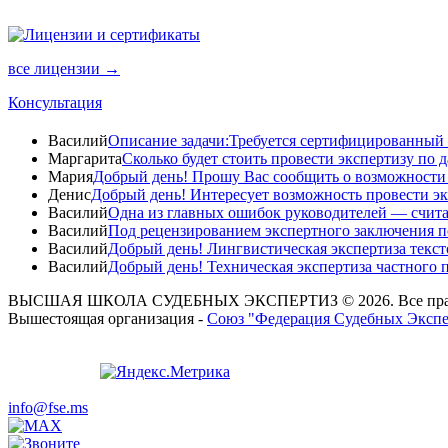
все лицензии →
Консультация
Василий
Описание задачи:Требуется сертифицированный с
Маргарита
Сколько будет стоить провести экспертизу по д
Мария
Добрый день! Прошу Вас сообщить о возможности п
Денис
Добрый день! Интересует возможность провести эк
Василий
Одна из главных ошибок руководителей — считать
Василий
Под рецензированием экспертного заключения по
Василий
Добрый день! Лингвистическая экспертиза текст
Василий
Добрый день! Техническая экспертиза частного 
ВЫСШАЯ ШКОЛА СУДЕБНЫХ ЭКСПЕРТИЗ © 2026. Все пра
Вышестоящая организация -
Союз "Федерация Судебных Экспе
info@fse.ms