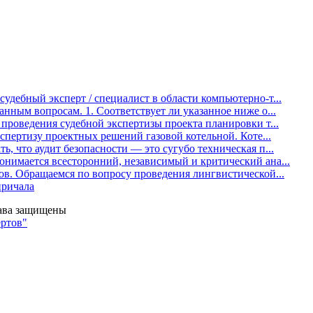
удебный эксперт / специалист в области компьютерно-т...
анным вопросам. 1. Соответствует ли указанное ниже о...
роведения судебной экспертизы проекта планировки т...
спертизу проектных решений газовой котельной. Коте...
, что аудит безопасности — это сугубо техническая п...
нимается всесторонний, независимый и критический ана...
ов. Обращаемся по вопросу проведения лингвистической...
причала
ва защищены
ртов"