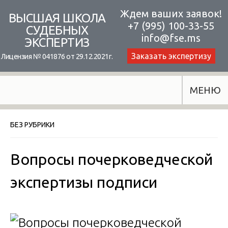
Skip
Ждем ваших заявок!
ВЫСШАЯ ШКОЛА
+7 (995) 100-33-55
to
СУДЕБНЫХ
info@fse.ms
ЭКСПЕРТИЗ
content
Заказать экспертизу
Лицензия № 041876 от 29.12.2021г.
МЕНЮ
БЕЗ РУБРИКИ
Вопросы почерковедческой
экспертизы подписи