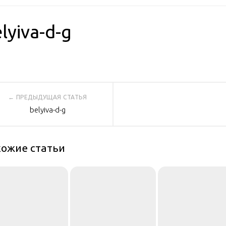
lyiva-d-g
вигация
belyiva-d-g
писям
ожие статьи