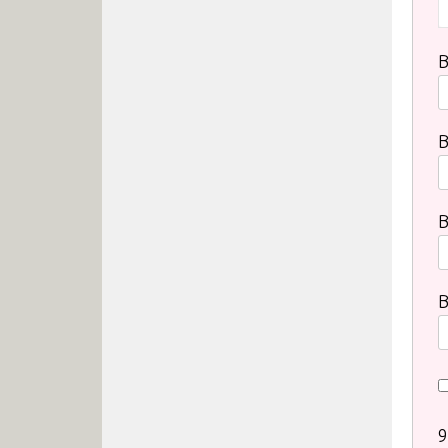
В
В
9