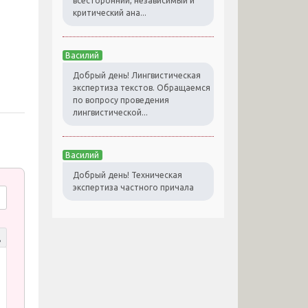
всесторонний, независимый и
критический ана...
Василий
Добрый день! Лингвистическая
экспертиза текстов. Обращаемся
по вопросу проведения
лингвистической...
Василий
Добрый день! Техническая
экспертиза частного причала
д