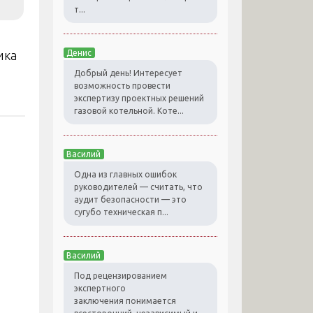
т...
ика
Денис
Добрый день! Интересует
возможность провести
экспертизу проектных решений
газовой котельной. Коте...
Василий
Одна из главных ошибок
руководителей — считать, что
аудит безопасности — это
сугубо техническая п...
Василий
Под рецензированием
экспертного
заключения понимается