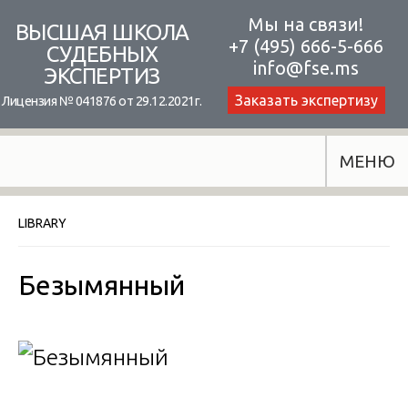
Skip
Мы на связи!
ВЫСШАЯ ШКОЛА
+7 (495) 666-5-666
to
СУДЕБНЫХ
info@fse.ms
ЭКСПЕРТИЗ
content
Заказать экспертизу
Лицензия № 041876 от 29.12.2021г.
МЕНЮ
LIBRARY
Безымянный