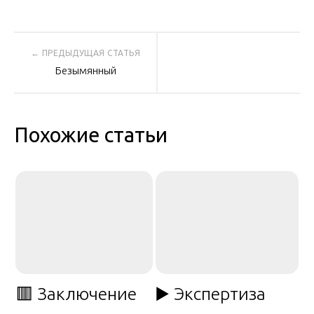
Навигация
Безымянный
по
записям
Похожие статьи
🟥 Заключение
▶️ Экспертиза