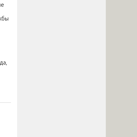
ие
ужбы
да,