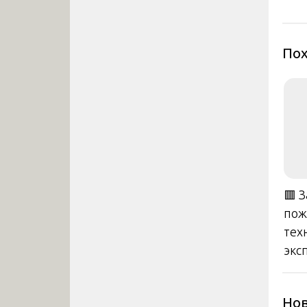
за
Пох
🟥 
пож
тех
экс
Нов