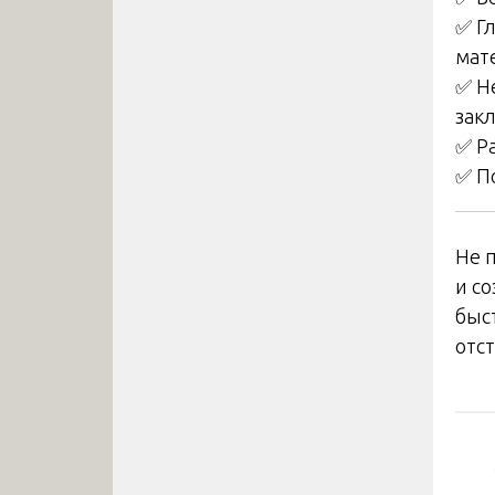
✅ Г
мат
✅ Н
зак
✅ Р
✅ П
Не 
и с
быс
отс
На
по