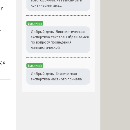
всесторонний, независимый и
критический ана...
ии
Василий
,
Добрый день! Лингвистическая
экспертиза текстов. Обращаемся
по вопросу проведения
лингвистической...
ах
Василий
Добрый день! Техническая
экспертиза частного причала