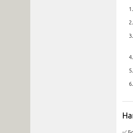
На
✅ Б