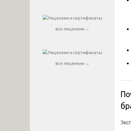
все лицензии →
все лицензии →
По
бр
Экс