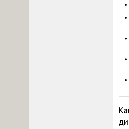
Ка
ди