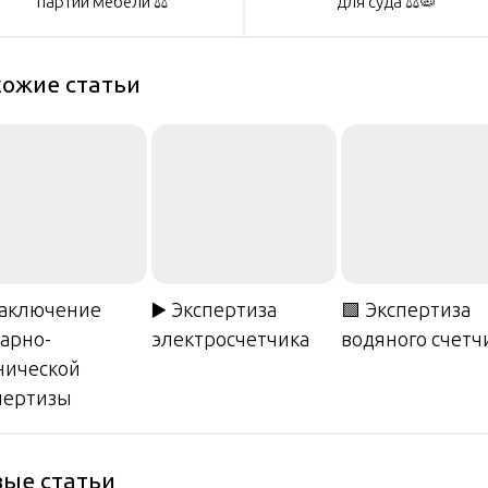
партии мебели ⚖️
для суда ⚖️🦠
писям
ожие статьи
Заключение
▶️ Экспертиза
🟩 Экспертиза
арно-
электросчетчика
водяного счетч
нической
пертизы
ые статьи