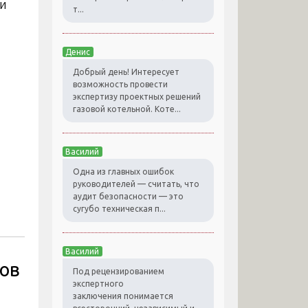
ли
т...
Денис
Добрый день! Интересует
возможность провести
экспертизу проектных решений
газовой котельной. Коте...
Василий
Одна из главных ошибок
руководителей — считать, что
аудит безопасности — это
сугубо техническая п...
Василий
ов
Под рецензированием
экспертного
заключения понимается