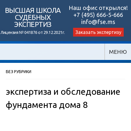
Skip
Наш офис открылся!
ВЫСШАЯ ШКОЛА
+7 (495) 666-5-666
to
СУДЕБНЫХ
info@fse.ms
ЭКСПЕРТИЗ
content
Заказать экспертизу
Лицензия № 041876 от 29.12.2021г.
МЕНЮ
БЕЗ РУБРИКИ
экспертиза и обследование
фундамента дома 8