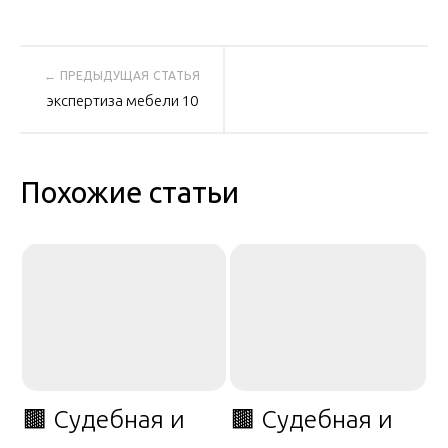
Навигация
экспертиза мебели 10
по
записям
Похожие статьи
🟫 Судебная и
🟫 Судебная и