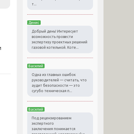
т...
Денис
Добрый день! Интересует
возможность провести
экспертизу проектных решений
и
газовой котельной. Коте...
Василий
Одна из главных ошибок
руководителей — считать, что
аудит безопасности — это
сугубо техническая п...
Василий
Под рецензированием
экспертного
заключения понимается