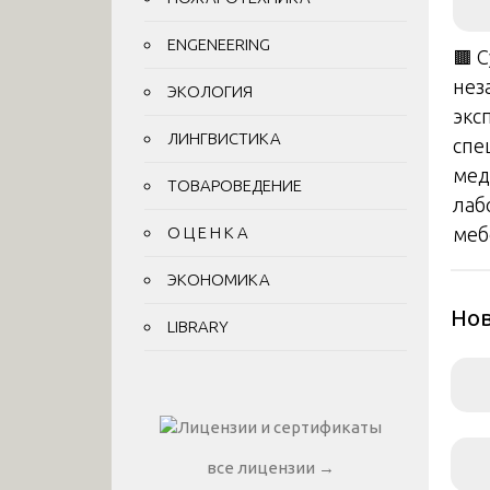
ENGENEERING
🟫 
нез
ЭКОЛОГИЯ
экс
ЛИНГВИСТИКА
спе
мед
ТОВАРОВЕДЕНИЕ
лаб
О Ц Е Н К А
меб
ЭКОНОМИКА
Нов
LIBRARY
все лицензии →