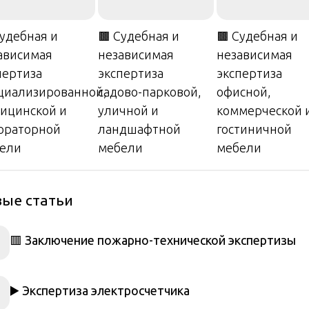
Судебная и
🟫 Судебная и
🟫 Судебная и
ависимая
независимая
независимая
пертиза
экспертиза
экспертиза
циализированной,
садово-парковой,
офисной,
ицинской и
уличной и
коммерческой 
ораторной
ландшафтной
гостиничной
ели
мебели
мебели
ые статьи
🟥 Заключение пожарно-технической экспертизы
▶️ Экспертиза электросчетчика