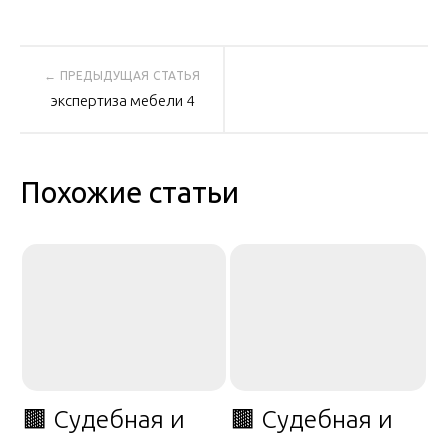
Навигация
экспертиза мебели 4
по
записям
Похожие статьи
🟫 Судебная и
🟫 Судебная и