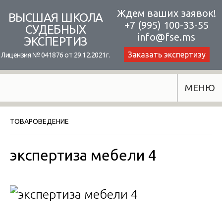
Skip
Ждем ваших заявок!
ВЫСШАЯ ШКОЛА
+7 (995) 100-33-55
to
СУДЕБНЫХ
info@fse.ms
ЭКСПЕРТИЗ
content
Заказать экспертизу
Лицензия № 041876 от 29.12.2021г.
МЕНЮ
ТОВАРОВЕДЕНИЕ
экспертиза мебели 4