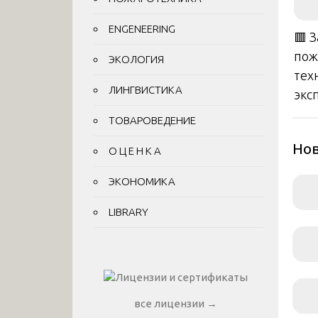
ENGENEERING
🟥 
пож
ЭКОЛОГИЯ
тех
ЛИНГВИСТИКА
экс
ТОВАРОВЕДЕНИЕ
Нов
О Ц Е Н К А
ЭКОНОМИКА
LIBRARY
все лицензии →