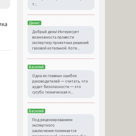
т...
ика
Денис
Добрый день! Интересует
возможность провести
экспертизу проектных решений
газовой котельной. Коте...
Василий
Одна из главных ошибок
руководителей — считать, что
аудит безопасности — это
сугубо техническая п...
Василий
Под рецензированием
экспертного
заключения понимается