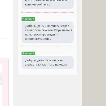
всесторонний, независимый и
критический ана...
Василий
Добрый день! Лингвистическая
экспертиза текстов. Обращаемся
по вопросу проведения
лингвистической...
Василий
Добрый день! Техническая
экспертиза частного причала
д