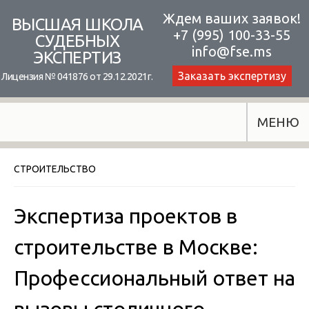
Skip
Ждем ваших заявок!
ВЫСШАЯ ШКОЛА
+7 (995) 100-33-55
to
СУДЕБНЫХ
info@fse.ms
ЭКСПЕРТИЗ
content
Заказать экспертизу
Лицензия № 041876 от 29.12.2021г.
МЕНЮ
СТРОИТЕЛЬСТВО
Экспертиза проектов в
строительстве в Москве:
Профессиональный ответ на