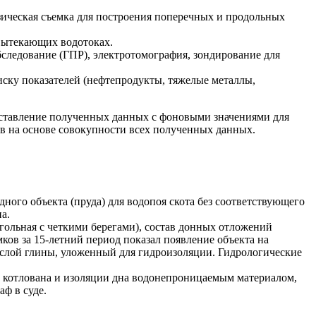
зическая съемка для построения поперечных и продольных
вытекающих водотоках.
следование (ГПР), электротомография, зондирование для
ску показателей (нефтепродукты, тяжелые металлы,
ставление полученных данных с фоновыми значениями для
в на основе совокупности всех полученных данных.
ного объекта (пруда) для водопоя скота без соответствующего
а.
гольная с четкими берегами), состав донных отложений
ков за 15-летний период показал появление объекта на
 слой глины, уложенный для гидроизоляции. Гидрологические
 котлована и изоляции дна водонепроницаемым материалом,
ф в суде.