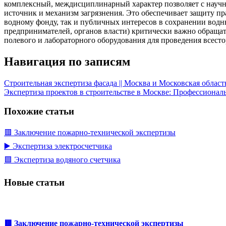
комплексный, междисциплинарный характер позволяет с научн
источник и механизм загрязнения. Это обеспечивает защиту пр
водному фонду, так и публичных интересов в сохранении водны
предпринимателей, органов власти) критически важно обращат
полевого и лабораторного оборудования для проведения всест
Навигация по записям
Строительная экспертиза фасада || Москва и Московская област
Экспертиза проектов в строительстве в Москве: Профессионал
Похожие статьи
🟥 Заключение пожарно-технической экспертизы
▶️ Экспертиза электросчетчика
🟩 Экспертиза водяного счетчика
Новые статьи
🟥 Заключение пожарно-технической экспертизы