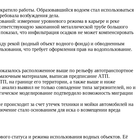
кратило работы. Образовавшийся водоем стал использоваться
ребовала возбуждения дела.
ований: измерение уровневого режима в карьере и реке
оответствующую закопанной металлической трубе большого
показал, что инфильтрация осадков не может компенсировать
жду рекой (водный объект водного фонда) и обводненным
ользования, что требует оформления прав на водопользование.
 оказалось расположенное выше по рельефу автотранспортное
смазочным материалам, выписав предписание АТП.
ТП, на границе его территории, а также выше и ниже
нализ выявил не только совпадение типа загрязнителей, но и
логическое моделирование подтвердило возможность миграции
е происходит за счет утечек техники и мойки автомобилей на
чение стало основанием для иска о возмещении вреда
вого статуса и режима использования водных объектов. Её