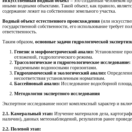
Искусственный водный объект
– это созданный человеком пр
иными водными объектами. Такой объект, как правило, являетс
содержание лежит на собственнике земельного участка.
Водный объект естественного происхождения
(или искусстве
государственной собственности, его использование требует п
ответственность.
Таким образом,
основные задачи гидрологической экспертиз
Генезис и морфометрический анализ:
Установление прои
отложений, гидрологического режима.
Трассологическое и гидрогеологическое исследование:
подземными водоносными горизонтами.
Гидрохимический и экологический анализ:
Определение 
несоответствия установленным нормативам.
Бассейновый анализ:
Исследование водосборной площади
Методология экспертного исследования
Экспертное исследование носит комплексный характер и вклю
2.1. Камеральный этап:
Изучение материалов дела, картограф
наличии), данных метеонаблюдений, результатов ранее провед
2.2. Полевой этап: