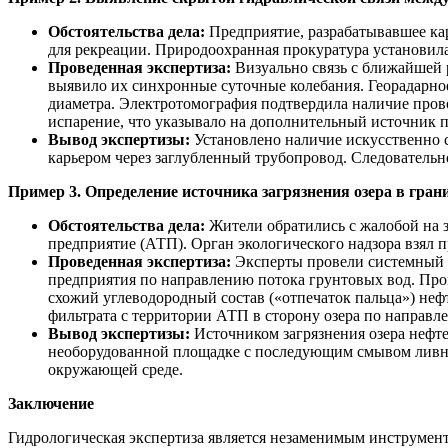
Обстоятельства дела:
Предприятие, разрабатывавшее кар
для рекреации. Природоохранная прокуратура установила
Проведенная экспертиза:
Визуально связь с ближайшей р
выявило их синхронные суточные колебания. Георадарно
диаметра. Электротомография подтвердила наличие прово
испарение, что указывало на дополнительный источник 
Вывод экспертизы:
Установлено наличие искусственно 
карьером через заглубленный трубопровод. Следовательно,
Пример 3. Определение источника загрязнения озера в гран
Обстоятельства дела:
Жители обратились с жалобой на з
предприятие (АТП). Орган экологического надзора взял
Проведенная экспертиза:
Эксперты провели системный а
предприятия по направлению потока грунтовых вод. Пров
схожий углеводородный состав («отпечаток пальца») не
фильтрата с территории АТП в сторону озера по направл
Вывод экспертизы:
Источником загрязнения озера нефте
необорудованной площадке с последующим смывом ливне
окружающей среде.
Заключение
Гидрологическая экспертиза является незаменимым инструмент