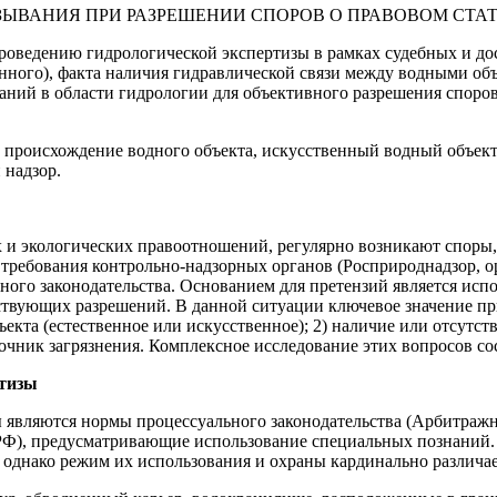
роведению гидрологической экспертизы в рамках судебных и до
нного), факта наличия гидравлической связи между водными объ
ний в области гидрологии для объективного разрешения споро
 происхождение водного объекта, искусственный водный объект,
 надзор.
 и экологических правоотношений, регулярно возникают споры,
я требования контрольно-надзорных органов (Росприроднадзор, 
ого законодательства. Основанием для претензий является испо
ствующих разрешений. В данной ситуации ключевое значение пр
екта (естественное или искусственное); 2) наличие или отсутс
очник загрязнения. Комплексное исследование этих вопросов со
ртизы
 являются нормы процессуального законодательства (Арбитражн
 РФ), предусматривающие использование специальных познаний.
 однако режим их использования и охраны кардинально различае