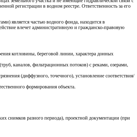
ицах земельного участка и не имеющие гидравлической связи с
венной регистрации в водном реестре. Ответственность за его
ми) является частью водного фонда, находится в
здействие влечет административную и гражданско-правовую
оения котловины, береговой линии, характера донных
труб, каналов, фильтрационных потоков) с реками, озерами,
рязнения (диффузного, точечного), установление соответствия/
тественного формирования объекта.
ких снимков разного периода), проектной документации (при