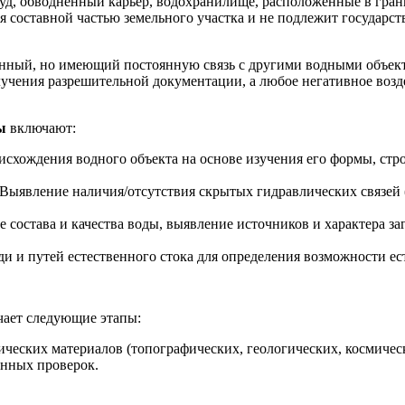
уд, обводненный карьер, водохранилище, расположенные в гран
я составной частью земельного участка и не подлежит государст
нный, но имеющий постоянную связь с другими водными объекта
олучения разрешительной документации, а любое негативное во
ы
включают:
схождения водного объекта на основе изучения его формы, стр
Выявление наличия/отсутствия скрытых гидравлических связей (
состава и качества воды, выявление источников и характера заг
 и путей естественного стока для определения возможности ес
чает следующие этапы:
ических материалов (топографических, геологических, космичес
енных проверок.