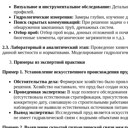
Визуальное и инструментальное обследование:
Детальн
профилей.
Гидрологические измерения:
Замеры глубин, изучение 
Поиск скрытых коммуникаций:
При решении задачи о н
обнаружения закопанных труб, дренажных систем.
Отбор проб:
Отбор проб воды, донных отложений и почв
биогенные элементы, органические загрязнители и т.д.).
2.3. Лабораторный и аналитический этап:
Проведение химиче
данной местности и нормативами. Моделирование гидрологиче
Примеры из экспертной практики
Пример 1. Установление искусственного происхождения пруд
Обстоятельства дела:
Фермерское хозяйство было привле
решения. Хозяйство настаивало, что пруд был создан ис
Проведенная экспертиза:
В ходе полевого обследования
(отсутствовала естественная стратификация, присутствов
конкретную дату, совпавшую со строительными работами
наблюдения не выявили естественных источников питани
Вывод экспертизы:
Исследуемый пруд является искусст
не имеет гидравлической связи с водными объектами вод
Пример 2. Выявление скрытой гидравлической связи между