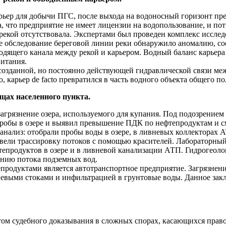
ьер для добычи ПГС, после выхода на водоносный горизонт пре
, что предприятие не имеет лицензии на водопользование, и пот
екой отсутствовала. Экспертами был проведен комплекс исслед
е обследование береговой линии реки обнаружило аномалию, с
дящего канала между рекой и карьером. Водный баланс карьера 
питания.
созданной, но постоянно действующей гидравлической связи ме
 карьер de facto превратился в часть водного объекта общего п
ицах населенного пункта.
агрязнение озера, используемого для купания. Под подозрением
 пробы в озере и выявил превышение ПДК по нефтепродуктам и 
нализ: отобрали пробы воды в озере, в ливневых коллекторах А
ели трассировку потоков с помощью красителей. Лабораторный а
фтепродуктов в озере и в ливневой канализации АТП. Гидрогео
ению потока подземных вод.
продуктами является автотранспортное предприятие. Загрязнени
выми стоками и инфильтрацией в грунтовые воды. Данное заклю
ом судебного доказывания в сложных спорах, касающихся право