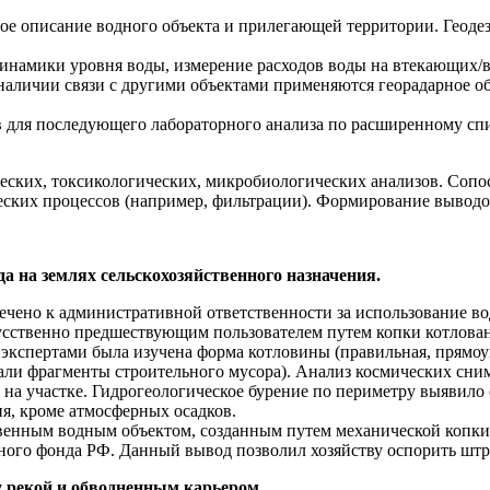
ое описание водного объекта и прилегающей территории. Геоде
динамики уровня воды, измерение расходов воды на втекающих/
аличии связи с другими объектами применяются георадарное об
 для последующего лабораторного анализа по расширенному спи
ских, токсикологических, микробиологических анализов. Сопо
ских процессов (например, фильтрации). Формирование выводо
а на землях сельскохозяйственного назначения.
чено к административной ответственности за использование вод
кусственно предшествующим пользователем путем копки котлован
 экспертами была изучена форма котловины (правильная, прямоу
али фрагменты строительного мусора). Анализ космических сним
 на участке. Гидрогеологическое бурение по периметру выявило
я, кроме атмосферных осадков.
венным водным объектом, созданным путем механической копки
ного фонда РФ. Данный вывод позволил хозяйству оспорить штра
 рекой и обводненным карьером.