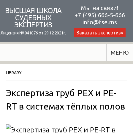
Skip
Мы на связи!
ВЫСШАЯ ШКОЛА
+7 (495) 666-5-666
to
СУДЕБНЫХ
info@fse.ms
ЭКСПЕРТИЗ
content
Заказать экспертизу
Лицензия № 041876 от 29.12.2021г.
МЕНЮ
LIBRARY
Экспертиза труб PEX и PE-
RT в системах тёплых полов