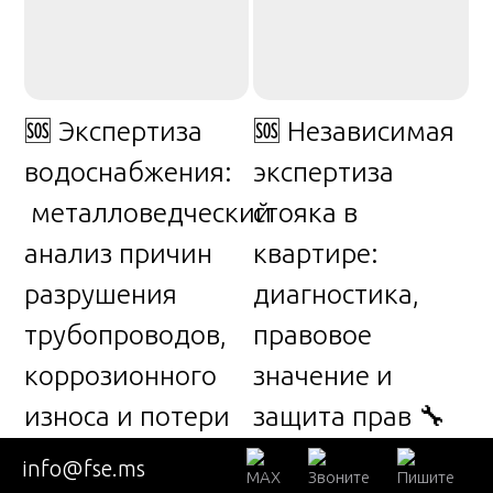
🆘 Экспертиза
🆘 Независимая
водоснабжения:
экспертиза
металловедческий
стояка в
анализ причин
квартире:
разрушения
диагностика,
трубопроводов,
правовое
коррозионного
значение и
износа и потери
защита прав 🔧
гидравлической
💧⚖️
info@fse.ms