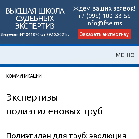
Skip
Ждем ваших заявок!
ВЫСШАЯ ШКОЛА
+7 (995) 100-33-55
to
СУДЕБНЫХ
info@fse.ms
ЭКСПЕРТИЗ
content
Заказать экспертизу
Лицензия № 041876 от 29.12.2021г.
МЕНЮ
КОММУНИКАЦИИ
Экспертизы
полиэтиленовых труб
Полиэтилен для труб: эволюция