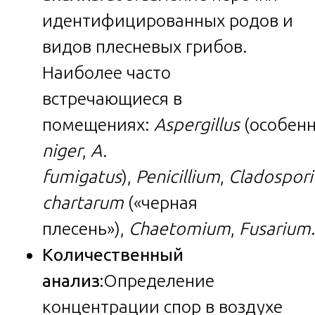
идентифицированных родов и
видов плесневых грибов.
Наиболее часто
встречающиеся в
помещениях:
Aspergillus
(особен
niger
,
A.
fumigatus
),
Penicillium
,
Cladospor
chartarum
(«черная
плесень»),
Chaetomium
,
Fusarium
Количественный
анализ:
Определение
концентрации спор в воздухе