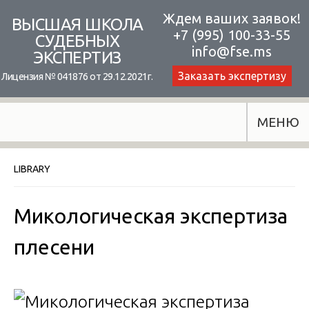
Skip
Ждем ваших заявок!
ВЫСШАЯ ШКОЛА
+7 (995) 100-33-55
to
СУДЕБНЫХ
info@fse.ms
ЭКСПЕРТИЗ
content
Заказать экспертизу
Лицензия № 041876 от 29.12.2021г.
МЕНЮ
LIBRARY
Микологическая экспертиза
плесени