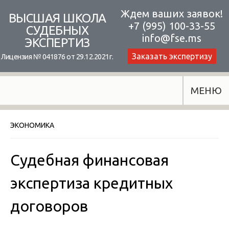
Skip
Ждем ваших заявок!
ВЫСШАЯ ШКОЛА
+7 (995) 100-33-55
to
СУДЕБНЫХ
info@fse.ms
ЭКСПЕРТИЗ
content
Заказать экспертизу
Лицензия № 041876 от 29.12.2021г.
МЕНЮ
ЭКОНОМИКА
Судебная финансовая
экспертиза кредитных
договоров