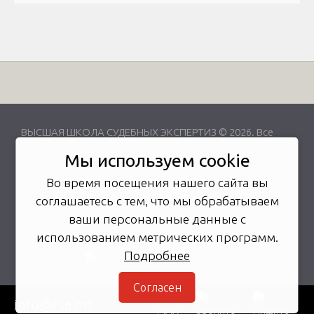
ВЫСШАЯ ШКОЛА СУДЕБНЫХ ЭКСПЕРТИЗ © 2026. Все
права защищены
Мы используем cookie
Вышестоящая организация -
Союз "Федерация
Судебных Экспертов"
Во время посещения нашего сайта вы
соглашаетесь с тем, что мы обрабатываем
ваши персональные данные с
использованием метрических программ.
Подробнее
Согласен
info@fse.ms