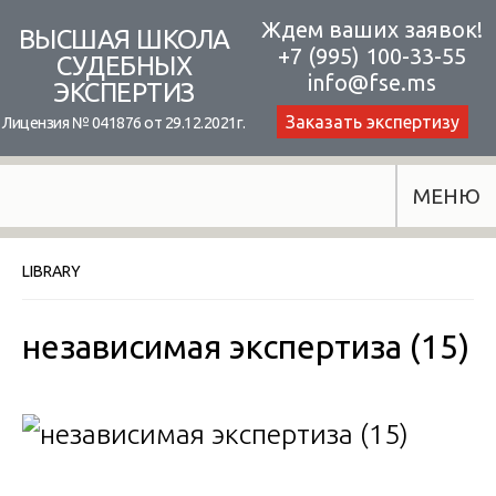
Skip
Ждем ваших заявок!
ВЫСШАЯ ШКОЛА
+7 (995) 100-33-55
to
СУДЕБНЫХ
info@fse.ms
ЭКСПЕРТИЗ
content
Заказать экспертизу
Лицензия № 041876 от 29.12.2021г.
МЕНЮ
LIBRARY
независимая экспертиза (15)