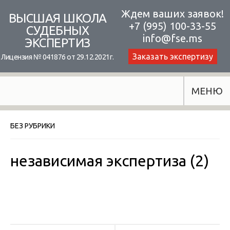
Skip
Ждем ваших заявок!
ВЫСШАЯ ШКОЛА
+7 (995) 100-33-55
to
СУДЕБНЫХ
info@fse.ms
ЭКСПЕРТИЗ
content
Заказать экспертизу
Лицензия № 041876 от 29.12.2021г.
МЕНЮ
БЕЗ РУБРИКИ
независимая экспертиза (2)