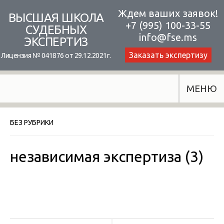
Skip
Ждем ваших заявок!
ВЫСШАЯ ШКОЛА
+7 (995) 100-33-55
to
СУДЕБНЫХ
info@fse.ms
ЭКСПЕРТИЗ
content
Заказать экспертизу
Лицензия № 041876 от 29.12.2021г.
МЕНЮ
БЕЗ РУБРИКИ
независимая экспертиза (3)