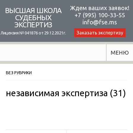
Skip
Ждем ваших заявок!
ВЫСШАЯ ШКОЛА
+7 (995) 100-33-55
to
СУДЕБНЫХ
info@fse.ms
ЭКСПЕРТИЗ
content
Заказать экспертизу
Лицензия № 041876 от 29.12.2021г.
МЕНЮ
БЕЗ РУБРИКИ
независимая экспертиза (31)