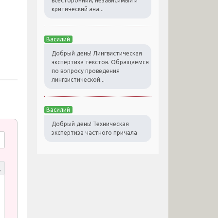
всесторонний, независимый и
критический ана...
Василий
Добрый день! Лингвистическая
экспертиза текстов. Обращаемся
по вопросу проведения
лингвистической...
Василий
Добрый день! Техническая
экспертиза частного причала
д