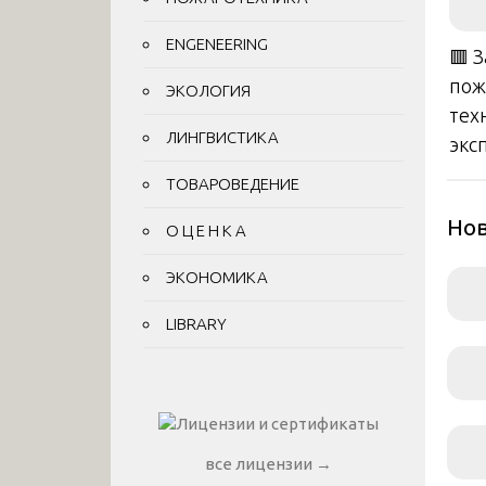
ENGENEERING
🟥 
пож
ЭКОЛОГИЯ
тех
ЛИНГВИСТИКА
экс
ТОВАРОВЕДЕНИЕ
Нов
О Ц Е Н К А
ЭКОНОМИКА
LIBRARY
все лицензии →