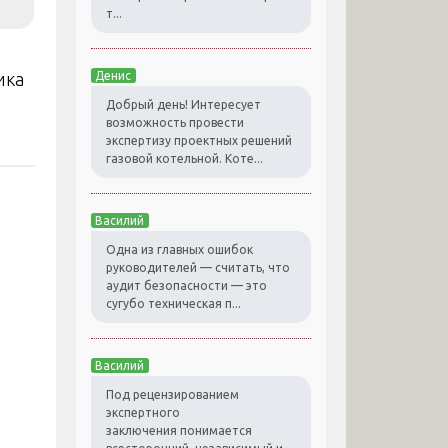
т...
ика
Денис
Добрый день! Интересует
возможность провести
экспертизу проектных решений
газовой котельной. Коте...
Василий
Одна из главных ошибок
руководителей — считать, что
аудит безопасности — это
сугубо техническая п...
Василий
Под рецензированием
экспертного
заключения понимается