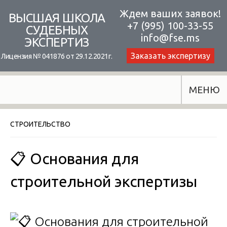
Skip
Ждем ваших заявок!
ВЫСШАЯ ШКОЛА
+7 (995) 100-33-55
to
СУДЕБНЫХ
info@fse.ms
ЭКСПЕРТИЗ
content
Заказать экспертизу
Лицензия № 041876 от 29.12.2021г.
МЕНЮ
СТРОИТЕЛЬСТВО
📋 Основания для
строительной экспертизы