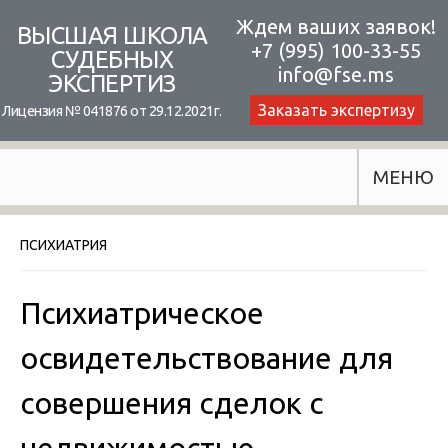
Skip
Ждем ваших заявок!
ВЫСШАЯ ШКОЛА
+7 (995) 100-33-55
to
СУДЕБНЫХ
info@fse.ms
ЭКСПЕРТИЗ
content
Заказать экспертизу
Лицензия № 041876 от 29.12.2021г.
МЕНЮ
ПСИХИАТРИЯ
Психиатрическое
освидетельствование для
совершения сделок с