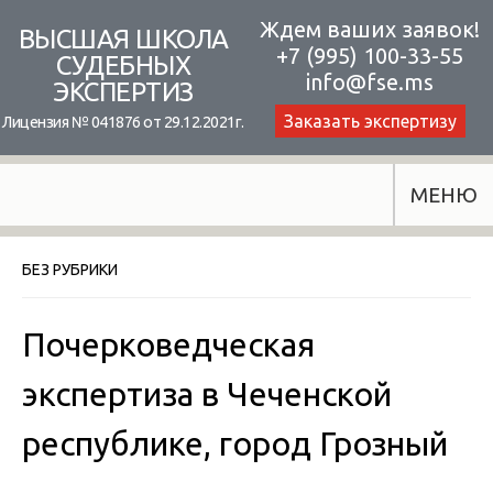
Skip
Ждем ваших заявок!
ВЫСШАЯ ШКОЛА
+7 (995) 100-33-55
to
СУДЕБНЫХ
info@fse.ms
ЭКСПЕРТИЗ
content
Заказать экспертизу
Лицензия № 041876 от 29.12.2021г.
МЕНЮ
БЕЗ РУБРИКИ
Почерковедческая
экспертиза в Чеченской
республике, город Грозный