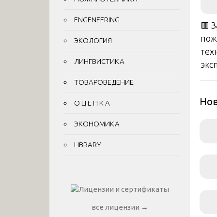
ENGENEERING
🟥 
пож
ЭКОЛОГИЯ
тех
ЛИНГВИСТИКА
экс
ТОВАРОВЕДЕНИЕ
Нов
О Ц Е Н К А
ЭКОНОМИКА
LIBRARY
все лицензии →