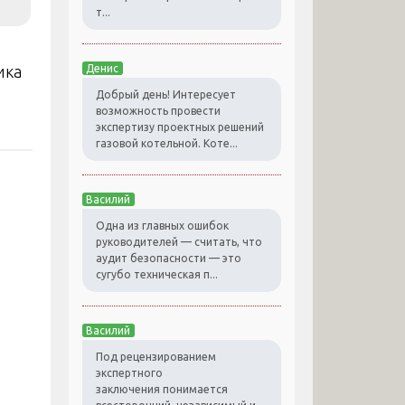
т...
ика
Денис
Добрый день! Интересует
возможность провести
экспертизу проектных решений
газовой котельной. Коте...
Василий
Одна из главных ошибок
руководителей — считать, что
аудит безопасности — это
сугубо техническая п...
Василий
Под рецензированием
экспертного
заключения понимается