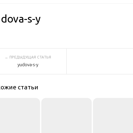
dova-s-y
вигация
yudova-s-y
писям
ожие статьи