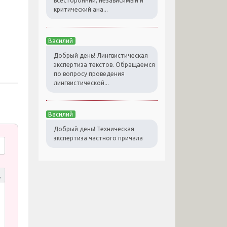
всесторонний, независимый и
критический ана...
Василий
Добрый день! Лингвистическая
экспертиза текстов. Обращаемся
по вопросу проведения
лингвистической...
Василий
Добрый день! Техническая
экспертиза частного причала
д